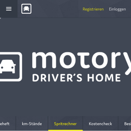
menu
Registrieren
Einloggen
ceheft
km-Stände
Spritrechner
Kostencheck
Bes