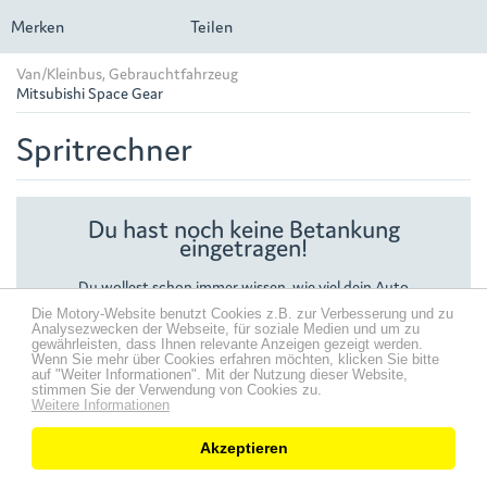
Merken
Teilen
Van/Kleinbus, Gebrauchtfahrzeug
Mitsubishi Space Gear
Spritrechner
Du hast noch keine Betankung
eingetragen!
Du wollest schon immer wissen, wie viel dein Auto
verbraucht, wie hoch die Spritkosten sind oder wie sich der
Die Motory-Website benutzt Cookies z.B. zur Verbesserung und zu
Literpreis entwickelt hat? Der Spritrechner zeigt dir viele
Analysezwecken der Webseite, für soziale Medien und um zu
spannende Verbrauchswerte.
gewährleisten, dass Ihnen relevante Anzeigen gezeigt werden.
Trage jetzt deine erste Betankung ein.
Wenn Sie mehr über Cookies erfahren möchten, klicken Sie bitte
auf "Weiter Informationen". Mit der Nutzung dieser Website,
stimmen Sie der Verwendung von Cookies zu.
Mehr Infos zum Spritrechner findest du im
Hilfebereich
.
Weitere Informationen
Akzeptieren