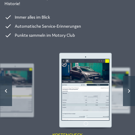
Historie!
done
Immer alles im Blick
done
Automatische Service-Erinnerungen
done
Punkte sammeln im Motory Club
keyboard_arrow_left
keyboard_arrow_right
KOSTENCHECK