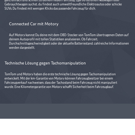
Gebrauchtwagen suchst, du findest auch umweltfreundliche Elektroautos oder schicke
SUVs. Du findest mit wenigen Klicks das passende Fahrzeug für dich.
Connected Car mit Motory
Auf Motory kannst Du deine mit dem OBD-Stecker von TomTom übertragenen Daten auf
deinem Autoprofil mit tollen Statistiken analysieren. Ob Fahrzeit,
Durchschnittsgeschwindigkeit oder der aktuelle Batteriestand; zahlreiche Informationen
werden dargestellt.
Technische Lösung gegen Tachomanipulation
TomTom und Motory haben die erste technische Lösung gegen Tachomanipulation
entwickelt. Mit der km-Garantie von Motory können Fahrzeugbesitzer bei einem
Fahrzeugverkauf nachweisen, dass der Tachostand beim Fahrzeug nicht manipuliert
wurde. Eine Kilometergarantie von Motory schafft Sicherheit beim Fahrzeugkauf.