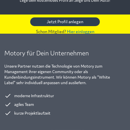
Lege dein kostenloses Profil an zeige uns Dein Auto!
Jetzt Profil anlegen
Schon Mitglied?
Hier einloggen
Motory für Dein Unternehmen
Unsere Partner nutzen die Technologie von Motory zum
Management ihrer eigenen Community oder als
Kundenbindungsinstrument. Wir können Motory als "White
Label" sehr individuell anpassen und ausliefern.
done
moderne Infrastruktur
done
agiles Team
done
kurze Projektlaufzeit