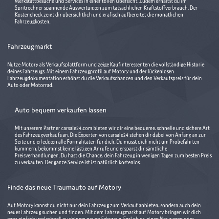
Werkstattbesuche und Services in einer tollen Übersicht. Zudem erhältst du im
Spritrechner spannende Auswertungen zum tatsächlichen Kraftstoffverbrauch. Der
Kostencheck zeigt dir übersichtlich und grafisch aufbereitet die monatlichen
Fahrzeugkosten.
Fahrzeugmarkt
Nutze Motory als Verkaufsplattform und zeige Kaufinteressenten die vollständige Historie
deines Fahrzeugs. Mit einem Fahrzeugprofil auf Motory und der lückenlosen
Fahrzeugdokumentation erhöhst du die Verkaufschancen und den Verkaufspreis für dein
Auto oder Motorrad.
Auto bequem verkaufen lassen
Mit unserem Partner carsale24.com bieten wir dir eine bequeme, schnelle und sichere Art
des Fahrzeugverkaufs an. Die Experten von carsale24 stehen dir dabei von Anfang an zur
Seite und erledigen alle Formalitäten für dich. Du musst dich nicht um Probefahrten
kümmern, bekommst keine lästigen Anrufe und ersparst dir sämtliche
Preisverhandlungen. Du hast die Chance, dein Fahrzeug in wenigen Tagen zum besten Preis
zu verkaufen. Der ganze Service ist ist natürlich kostenlos.
Finde das neue Traumauto auf Motory
Auf Motory kannst du nicht nur dein Fahrzeug zum Verkauf anbieten, sondern auch dein
neues Fahrzeug suchen und finden. Mit dem Fahrzeugmarkt auf Motory bringen wir dich
ganz einfach und schnell zu deinem neuen Fahrzeug. Egal ob du einen Neuwagen oder