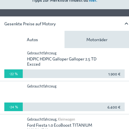
keyboard_arrow
Gesenkte Preise auf Motory
Autos
Motorräder
Gebrauchtfahrzeug
HDPIC HDPIC Galloper Galloper 2.5 TD
Excced
-22 %
1.900 €
Gebrauchtfahrzeug
-24 %
6.400 €
Gebrauchtfahrzeug,
Kleinwagen
Ford Fiesta 1.0 EcoBoost TITANIUM