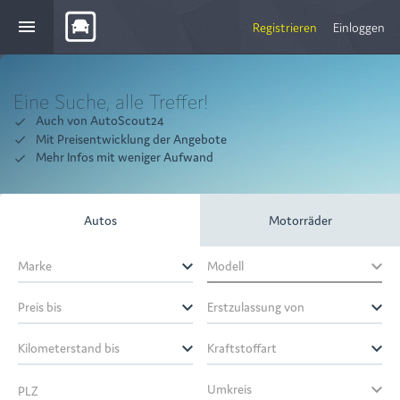
menu
Registrieren
Einloggen
Eine Suche, alle Treffer!
Auch von AutoScout24
done
Mit Preisentwicklung der Angebote
done
Mehr Infos mit weniger Aufwand
done
Autos
Motorräder
keyboard_arrow_down
keyboard_arrow_down
Marke
Modell
keyboard_arrow_down
keyboard_arrow_down
Preis bis
Erstzulassung von
keyboard_arrow_down
keyboard_arrow_down
Kilometerstand bis
Kraftstoffart
keyboard_arrow_down
Umkreis
PLZ