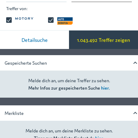
Treffer von:
Detailsuche
1.043.492
Treffer zeigen
keyboard_arrow
Gespeicherte Suchen
Melde dich an, um deine Treffer zu sehen.
Mehr Infos zur gespeicherten Suche
hier.
keyboard_arrow
Merkliste
Melde dich an, um deine Merkliste zu sehen.
Tipps zur Merkliste findest du
hier.