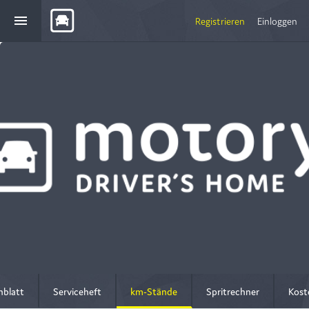
menu
Registrieren
Einloggen
nblatt
Serviceheft
km-Stände
Spritrechner
Kost