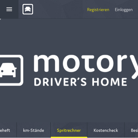
menu
Registrieren
Einloggen
ceheft
km-Stände
Spritrechner
Kostencheck
Bes