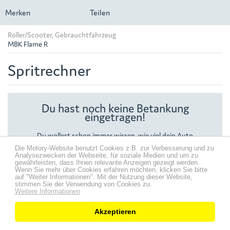
Merken
Teilen
Roller/Scooter, Gebrauchtfahrzeug
MBK Flame R
Spritrechner
Du hast noch keine Betankung
eingetragen!
Du wollest schon immer wissen, wie viel dein Auto
verbraucht, wie hoch die Spritkosten sind oder wie sich der
Die Motory-Website benutzt Cookies z.B. zur Verbesserung und zu
Literpreis entwickelt hat? Der Spritrechner zeigt dir viele
Analysezwecken der Webseite, für soziale Medien und um zu
spannende Verbrauchswerte.
gewährleisten, dass Ihnen relevante Anzeigen gezeigt werden.
Trage jetzt deine erste Betankung ein.
Wenn Sie mehr über Cookies erfahren möchten, klicken Sie bitte
auf "Weiter Informationen". Mit der Nutzung dieser Website,
stimmen Sie der Verwendung von Cookies zu.
Mehr Infos zum Spritrechner findest du im
Hilfebereich
.
Weitere Informationen
Akzeptieren