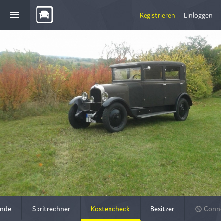
menu
Registrieren
Einloggen
nde
Spritrechner
Kostencheck
Besitzer
Conne
do_not_disturb