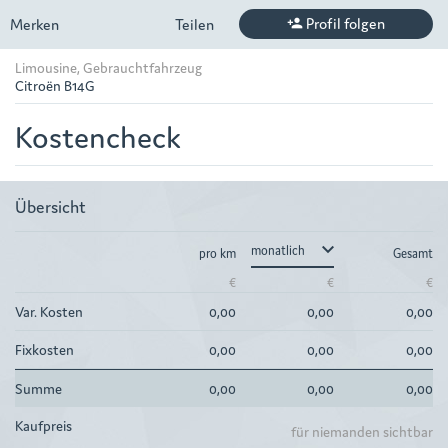
Profil folgen
Merken
Teilen
person_add
Limousine, Gebrauchtfahrzeug
Citroën B14G
Kostencheck
Übersicht
keyboard_arrow_down
pro km
Gesamt
€
€
€
Var. Kosten
0,00
0,00
0,00
Fixkosten
0,00
0,00
0,00
Summe
0,00
0,00
0,00
Kaufpreis
für niemanden sichtbar