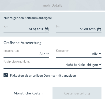
mehr Details
Nur folgenden Zeitraum anzeigen:
von
bis
date_range
date_range
Grafische Auswertung
Kostenarten
Kategorien
keyboard_arrow_down
keyboard_arrow_down
Kaufpreis/Anzahlung
keyboard_arrow_down
Fixkosten als anteiligen Durchschnitt anzeigen
Monatliche Kosten
Kostenverteilung