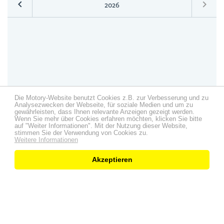
keyboard_arrow_left
keyboard_arrow_right
2026
Die Motory-Website benutzt Cookies z.B. zur Verbesserung und zu
Analysezwecken der Webseite, für soziale Medien und um zu
gewährleisten, dass Ihnen relevante Anzeigen gezeigt werden.
Wenn Sie mehr über Cookies erfahren möchten, klicken Sie bitte
auf "Weiter Informationen". Mit der Nutzung dieser Website,
stimmen Sie der Verwendung von Cookies zu.
Weitere Informationen
Jan
Feb
Mär
Apr
Mai
Jun
Jul
Aug
Sep
Okt
Nov
Dez
Akzeptieren
min:
0
€
Ø:
0
€
max:
0
€
Variable Kosten
Fixkosten
Kaufpreis