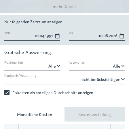
mehr Details
Nur folgenden Zeitraum anzeigen:
von
bis
date_range
date_range
Grafische Auswertung
Kostenarten
Kategorien
keyboard_arrow_down
keyboard_arrow_down
Kaufpreis/Anzahlung
keyboard_arrow_down
Fixkosten als anteiligen Durchschnitt anzeigen
Monatliche Kosten
Kostenverteilung