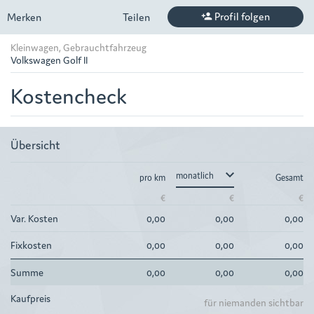
Profil folgen
Merken
Teilen
person_add
Kleinwagen, Gebrauchtfahrzeug
Volkswagen Golf II
Kostencheck
Übersicht
keyboard_arrow_down
pro km
Gesamt
€
€
€
Var. Kosten
0,00
0,00
0,00
Fixkosten
0,00
0,00
0,00
Summe
0,00
0,00
0,00
Kaufpreis
für niemanden sichtbar