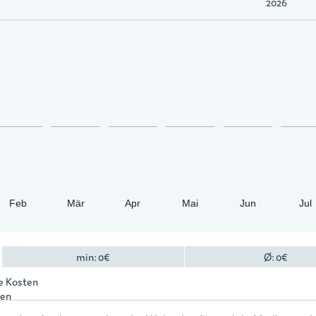
2026
Feb
Mär
Apr
Mai
Jun
Jul
min:
0
€
Ø:
0
€
le Kosten
ten
eis