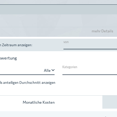
mehr Details
von
n Zeitraum anzeigen:
uswertung
Kategorien
keyboard_arrow_down
ls anteiligen Durchschnitt anzeigen
Monatliche Kosten