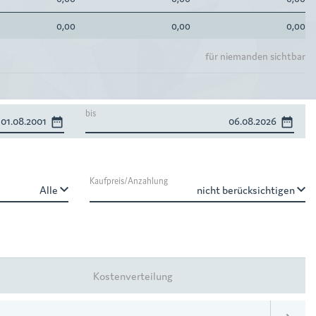
0,00
0,00
0,00
für niemanden sichtbar
bis
date_range
date_range
Kaufpreis/Anzahlung
keyboard_arrow_down
keyboard_arrow_down
Kostenverteilung