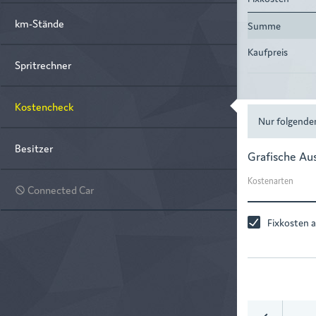
km-Stände
Summe
Kaufpreis
Spritrechner
Kostencheck
Nur folgende
Besitzer
Grafische A
Kostenarten
Connected Car
do_not_disturb
Fixkosten a