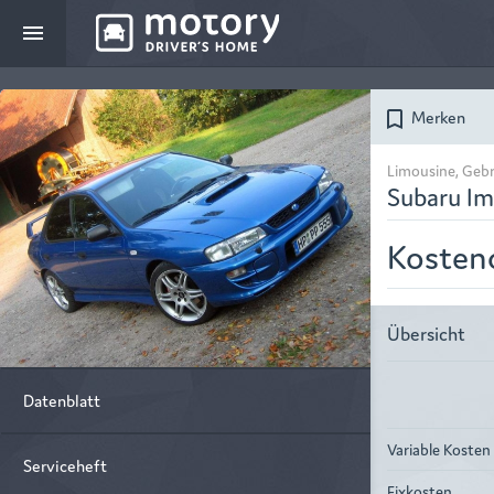
menu
Merken
bookmark_border
Limousine, Geb
Subaru Im
Kosten
Übersicht
Datenblatt
Variable Kosten
Serviceheft
Fixkosten