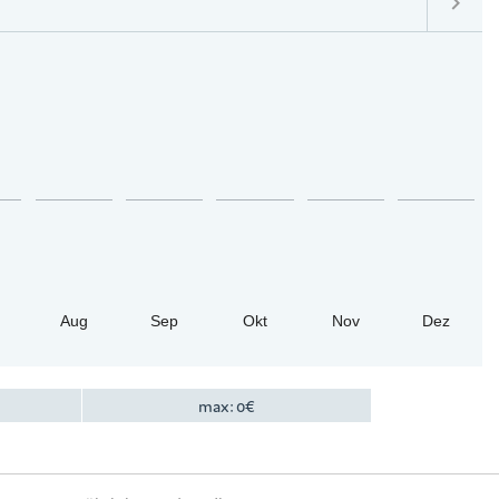
keyboard_arrow_right
Aug
Sep
Okt
Nov
Dez
max:
0
€