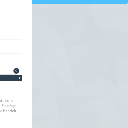
tation:
 Einträge
e handelt.
unden löschen,