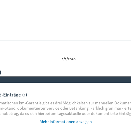
1/1/2020
-Einträge (1)
matischen km-Garantie gibt es drei Möglichkeiten zur manuellen Dokumen
km-Stand, dokumentierter Service oder Betankung. Farblich grün markierte
chobetrug, da es sich hierbei um tagesaktuelle oder dokumentierte Einträg
Mehr Informationen anzeigen
rd immer tagesaktuell eingetragen und lässt sich nur innerhalb von 24 St