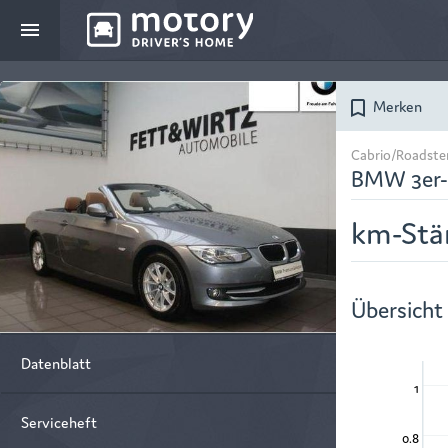
menu
Merken
bookmark_border
Cabrio/Roadste
BMW 3er-
km-Stä
Übersicht
Datenblatt
1
Serviceheft
0.8