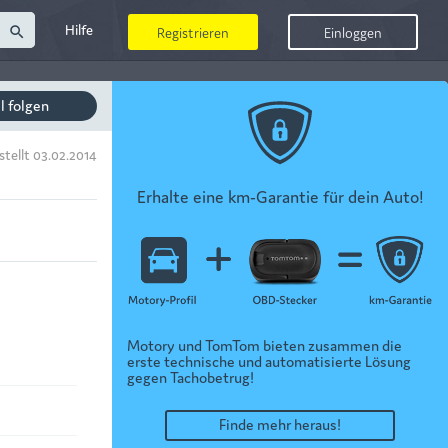
Hilfe
search
Registrieren
Einloggen
il folgen
stellt 03.02.2014
Erhalte eine km-Garantie für dein Auto!
Motory und TomTom bieten zusammen die
erste technische und automatisierte Lösung
gegen Tachobetrug!
Finde mehr heraus!