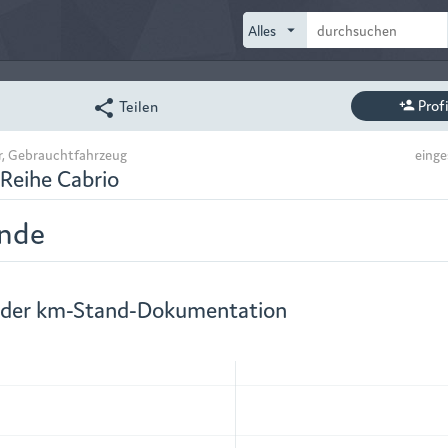
arrow_drop_down
Prof
Teilen
share
person_add
r, Gebrauchtfahrzeug
einge
Reihe Cabrio
nde
 der km-Stand-Dokumentation