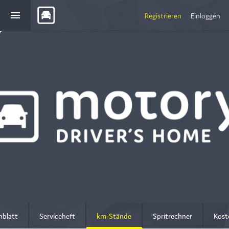
menu
Registrieren
Einloggen
nblatt
Serviceheft
km-Stände
Spritrechner
Kost