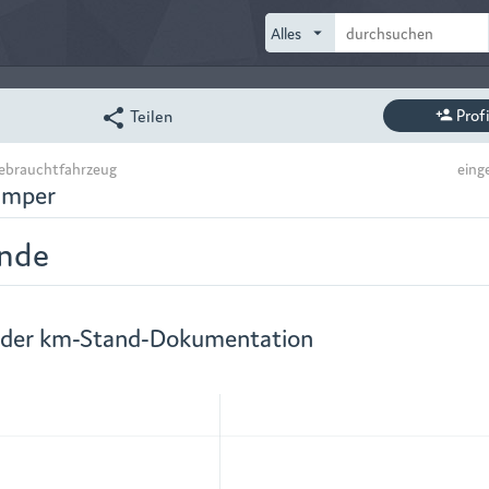
arrow_drop_down
Prof
Teilen
share
person_add
Gebrauchtfahrzeug
einge
umper
nde
 der km-Stand-Dokumentation