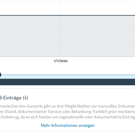
1/1/2020
-Einträge (1)
matischen km-Garantie gibt es drei Möglichkeiten zur manuellen Dokumen
km-Stand, dokumentierter Service oder Betankung. Farblich grün markierte
chobetrug, da es sich hierbei um tagesaktuelle oder dokumentierte Einträg
Mehr Informationen anzeigen
rd immer tagesaktuell eingetragen und lässt sich nur innerhalb von 24 St