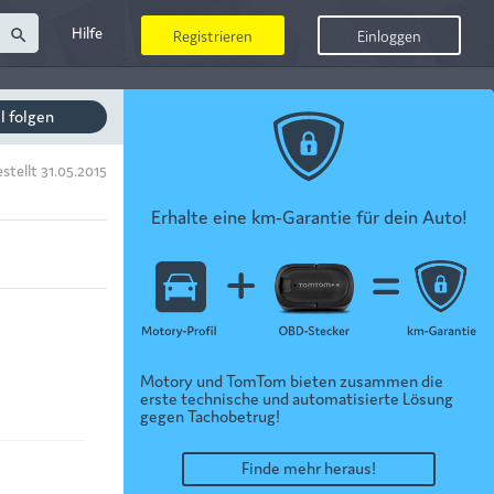
Hilfe
search
Registrieren
Einloggen
il folgen
stellt 31.05.2015
Erhalte eine km-Garantie für dein Auto!
Motory und TomTom bieten zusammen die
erste technische und automatisierte Lösung
gegen Tachobetrug!
Finde mehr heraus!