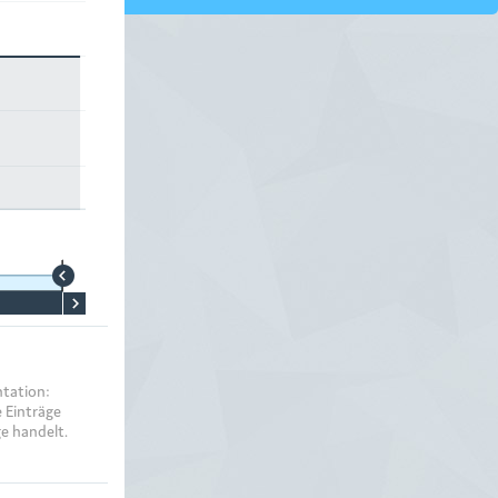
tation:
 Einträge
e handelt.
unden löschen,