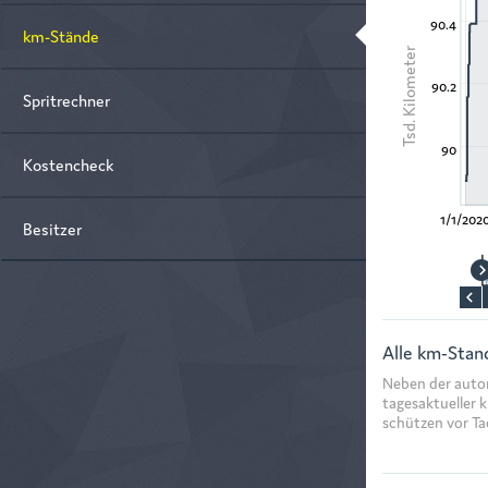
90.4
km-Stände
Tsd. Kilometer
90.2
Spritrechner
90
Kostencheck
1/1/202
Besitzer
Alle km-Stand
Neben der auto
tagesaktueller 
schützen vor Ta
km-Stand
Ein km-Stand wi