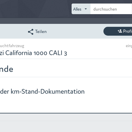
arrow_drop_down
Prof
Teilen
share
person_add
uchtfahrzeug
ein
i California 1000 CALI 3
nde
 der km-Stand-Dokumentation