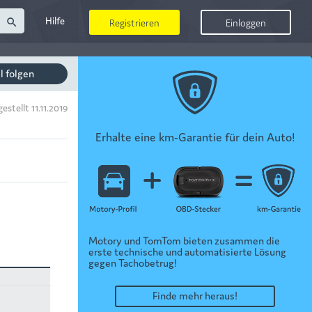
Hilfe
search
Registrieren
Einloggen
il folgen
gestellt 11.11.2019
Erhalte eine km-Garantie für dein Auto!
Motory und TomTom bieten zusammen die
erste technische und automatisierte Lösung
gegen Tachobetrug!
Finde mehr heraus!