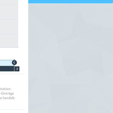
tation:
 Einträge
e handelt.
unden löschen,