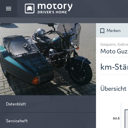
menu
Merken
bookmark_border
Gespann, Gebra
Moto Guzz
km-Stä
Übersicht
Datenblatt
90.6
Serviceheft