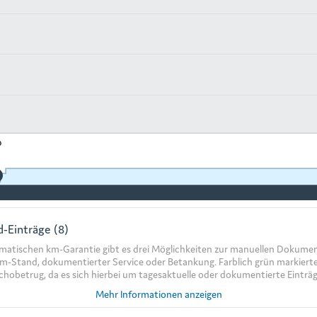
0
-Einträge (8)
matischen km-Garantie gibt es drei Möglichkeiten zur manuellen Dokumen
km-Stand, dokumentierter Service oder Betankung. Farblich grün markierte
chobetrug, da es sich hierbei um tagesaktuelle oder dokumentierte Einträg
Mehr Informationen anzeigen
rd immer tagesaktuell eingetragen und lässt sich nur innerhalb von 24 St