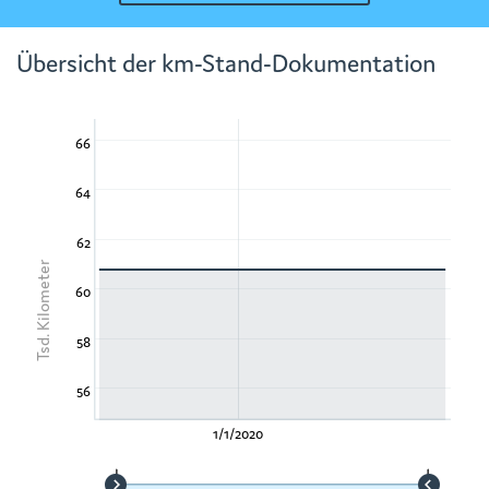
Übersicht der km-Stand-Dokumentation
66
64
62
Tsd. Kilometer
60
58
56
1/1/2020