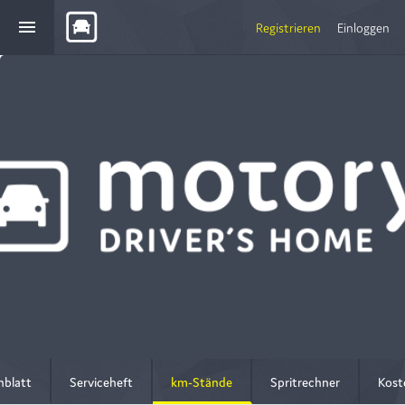
menu
Registrieren
Einloggen
nblatt
Serviceheft
km-Stände
Spritrechner
Kost