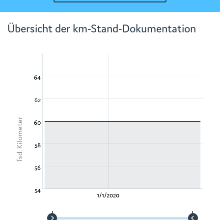
Übersicht der km-Stand-Dokumentation
64
62
Tsd. Kilometer
60
58
56
54
1/1/2020