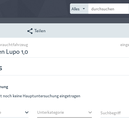
arrow_drop_down
Teilen
share
brauchtfahrzeug
einge
n Lupo 1,0
s
hung
at noch keine Hauptuntersuchung eingetragen
keyboard_arrow_down
keyboard_arrow_down
e
Unterkategorie
Suchbegriff