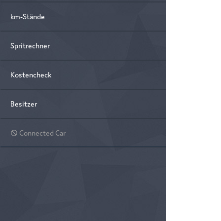
km-Stände
Spritrechner
Kostencheck
Besitzer
Connected Car
do_not_disturb