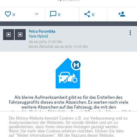
favorite_border
keyboard_arrow_down
chat_bubble_outline
share
person_add
0
0
0
Petra Porombka
more_vert
Yaris Hybrid
08.06.2015, 17:29 Uhr
letzte Aktivität
08.06.2015, 17:29 Uhr
Als kleine Aufmerksamkeit gibt es für das Erstellen des
Fahrzeugprofils dieses erste Abzeichen. Es warten noch viele
weitere Abzeichen auf das Fahrzeug, die mit den
unterschiedlichsten Aktivitäten "erspielt" werden können. Viel
Spaß dabei!
Die Motory-Website benutzt Cookies z.B. zur Verbesserung und zu
Analysezwecken der Webseite, für soziale Medien und um zu
gewährleisten, dass Ihnen relevante Anzeigen gezeigt werden.
favorite_border
keyboard_arrow_down
chat_bubble_outline
share
person_add
Wenn Sie mehr über Cookies erfahren möchten, klicken Sie bitte
0
0
0
auf "Weiter Informationen". Mit der Nutzung dieser Website,