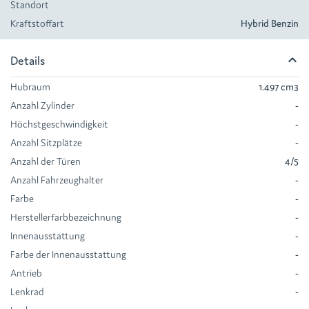
Standort
Kraftstoffart
Hybrid Benzin
keyboard_arrow_up
Details
Hubraum
1.497 cm
3
Anzahl Zylinder
-
Höchstgeschwindigkeit
-
Anzahl Sitzplätze
-
Anzahl der Türen
4/5
Anzahl Fahrzeughalter
-
Farbe
-
Herstellerfarbbezeichnung
-
Innenausstattung
-
Farbe der Innenausstattung
-
Antrieb
-
Lenkrad
-