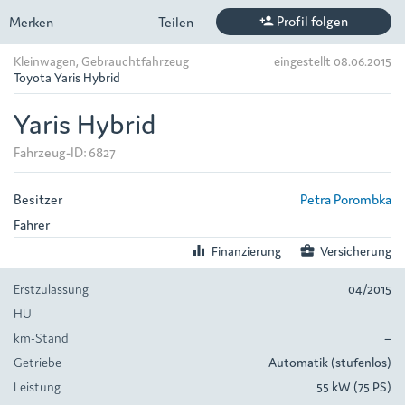
Profil folgen
Merken
Teilen
person_add
Kleinwagen, Gebrauchtfahrzeug
eingestellt 08.06.2015
Toyota Yaris Hybrid
Yaris Hybrid
Fahrzeug-ID: 6827
Besitzer
Petra Porombka
Fahrer
equalizer
Finanzierung
business_center
Versicherung
Erstzulassung
04/2015
HU
km-Stand
–
Getriebe
Automatik (stufenlos)
Leistung
55 kW (75 PS)