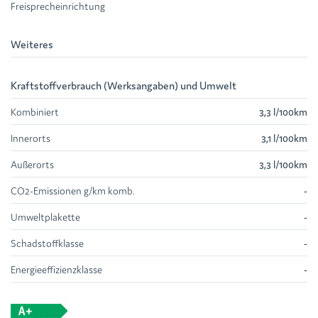
Freisprecheinrichtung
Weiteres
Kraftstoffverbrauch (Werksangaben) und Umwelt
Kombiniert
3,3 l/100km
Innerorts
3,1 l/100km
Außerorts
3,3 l/100km
CO2-Emissionen g/km komb.
-
Umweltplakette
-
Schadstoffklasse
-
Energieeffizienzklasse
-