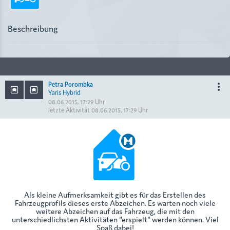
Beschreibung
Petra Porombka
more_vert
Yaris Hybrid
08.06.2015, 17:29 Uhr
letzte Aktivität
08.06.2015, 17:29 Uhr
Als kleine Aufmerksamkeit gibt es für das Erstellen des
Fahrzeugprofils dieses erste Abzeichen. Es warten noch viele
weitere Abzeichen auf das Fahrzeug, die mit den
unterschiedlichsten Aktivitäten "erspielt" werden können. Viel
Spaß dabei!