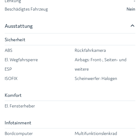
Lenkung
-
Beschädigtes Fahrzeug
Nein
keyboard_arrow_up
Ausstattung
Sicherheit
ABS
Rückfahrkamera
El. Wegfahrsperre
Airbags: Front-, Seiten- und
ESP
weitere
ISOFIX
Scheinwerfer: Halogen
Komfort
El. Fensterheber
Infotainment
Bordcomputer
Multifunktionslenkrad