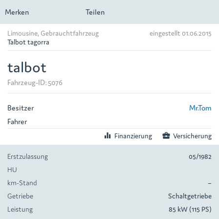
Merken
Teilen
Limousine, Gebrauchtfahrzeug
eingestellt 01.06.2015
Talbot tagorra
talbot
Fahrzeug-ID: 5076
Besitzer
Mr.Tom
Fahrer
equalizer
Finanzierung
business_center
Versicherung
Erstzulassung
05/1982
HU
km-Stand
–
Getriebe
Schaltgetriebe
Leistung
85 kW (115 PS)