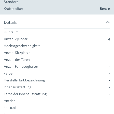
Standort
Kraftstoffart
Benzin
keyboard_arrow_up
Details
Hubraum
Anzahl Zylinder
4
Höchstgeschwindigkeit
-
Anzahl Sitzplätze
-
Anzahl der Türen
-
Anzahl Fahrzeughalter
-
Farbe
-
Herstellerfarbbezeichnung
-
Innenausstattung
-
Farbe der Innenausstattung
-
Antrieb
-
Lenkrad
-