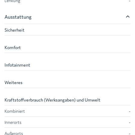
Lenkung
-
keyboard_arrow_up
Ausstattung
Sicherheit
Komfort
Infotainment
Weiteres
Kraftstoffverbrauch (Werksangaben) und Umwelt
Kombiniert
-
Innerorts
-
Außerorts
-