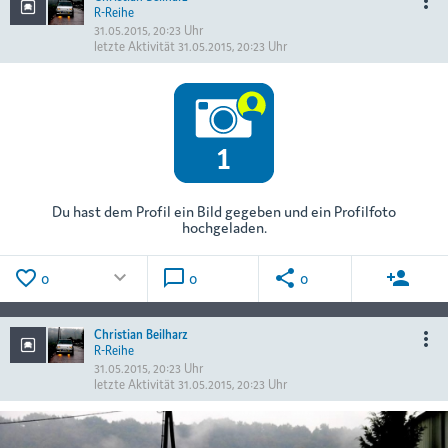
more_vert
R-Reihe
31.05.2015, 20:23 Uhr
letzte Aktivität
31.05.2015, 20:23 Uhr
Du hast dem Profil ein Bild gegeben und ein Profilfoto
hochgeladen.
favorite_border
keyboard_arrow_down
chat_bubble_outline
share
person_add
0
0
0
Christian Beilharz
more_vert
R-Reihe
31.05.2015, 20:23 Uhr
letzte Aktivität
31.05.2015, 20:23 Uhr