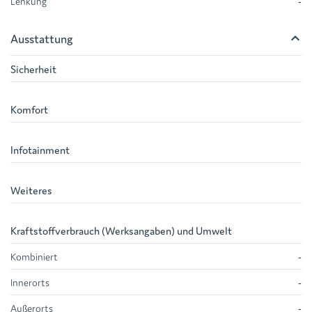
Lenkung
-
keyboard_arrow_up
Ausstattung
Sicherheit
Komfort
Infotainment
Weiteres
Kraftstoffverbrauch (Werksangaben) und Umwelt
Kombiniert
-
Innerorts
-
Außerorts
-