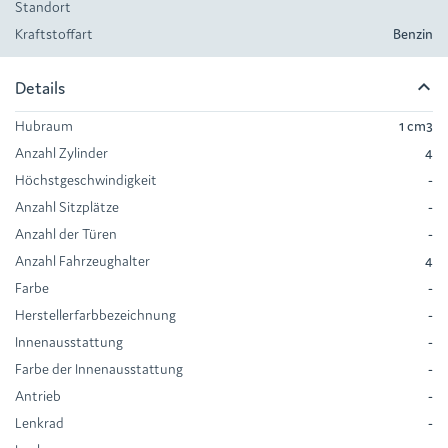
Standort
Kraftstoffart
Benzin
keyboard_arrow_up
Details
Hubraum
1 cm
3
Anzahl Zylinder
4
Höchstgeschwindigkeit
-
Anzahl Sitzplätze
-
Anzahl der Türen
-
Anzahl Fahrzeughalter
4
Farbe
-
Herstellerfarbbezeichnung
-
Innenausstattung
-
Farbe der Innenausstattung
-
Antrieb
-
Lenkrad
-