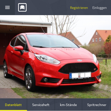
menu
Registrieren
Einloggen
Datenblatt
Serviceheft
km-Stände
Spritrechner