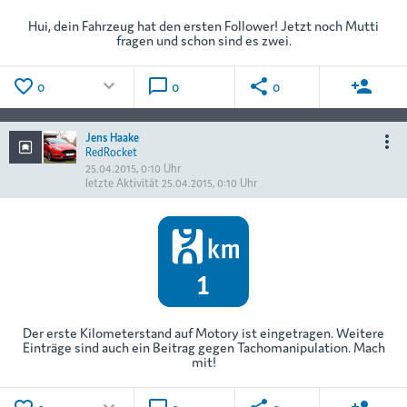
Hui, dein Fahrzeug hat den ersten Follower! Jetzt noch Mutti
fragen und schon sind es zwei.
favorite_border
keyboard_arrow_down
chat_bubble_outline
share
person_add
0
0
0
Jens Haake
more_vert
RedRocket
25.04.2015, 0:10 Uhr
letzte Aktivität
25.04.2015, 0:10 Uhr
Der erste Kilometerstand auf Motory ist eingetragen. Weitere
Einträge sind auch ein Beitrag gegen Tachomanipulation. Mach
mit!