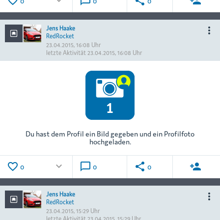
favorite_border
keyboard_arrow_down
chat_bubble_outline
share
person_add
0
0
0
Jens Haake
more_vert
RedRocket
23.04.2015, 16:08 Uhr
letzte Aktivität
23.04.2015, 16:08 Uhr
Du hast dem Profil ein Bild gegeben und ein Profilfoto
hochgeladen.
favorite_border
keyboard_arrow_down
chat_bubble_outline
share
person_add
0
0
0
Jens Haake
more_vert
RedRocket
23.04.2015, 15:29 Uhr
letzte Aktivität
23.04.2015, 15:29 Uhr