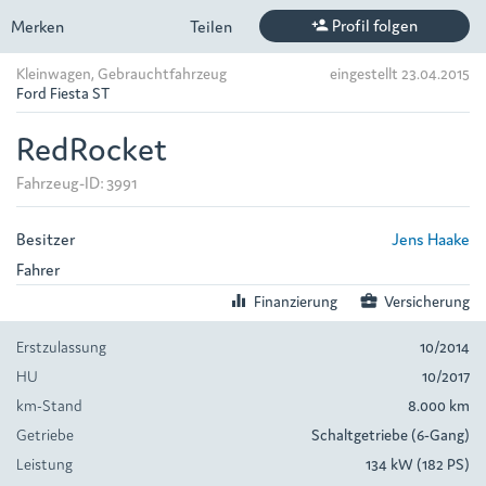
Profil folgen
Merken
Teilen
person_add
Kleinwagen, Gebrauchtfahrzeug
eingestellt 23.04.2015
Ford Fiesta ST
RedRocket
Fahrzeug-ID: 3991
Besitzer
Jens Haake
Fahrer
equalizer
Finanzierung
business_center
Versicherung
Erstzulassung
10/2014
HU
10/2017
km-Stand
8.000 km
Getriebe
Schaltgetriebe (6-Gang)
Leistung
134 kW (182 PS)