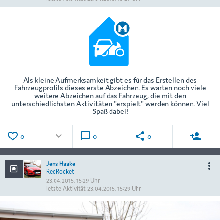
Als kleine Aufmerksamkeit gibt es für das Erstellen des
Fahrzeugprofils dieses erste Abzeichen. Es warten noch viele
weitere Abzeichen auf das Fahrzeug, die mit den
unterschiedlichsten Aktivitäten "erspielt" werden können. Viel
Spaß dabei!
favorite_border
keyboard_arrow_down
chat_bubble_outline
share
person_add
0
0
0
Jens Haake
more_vert
RedRocket
23.04.2015, 15:29 Uhr
letzte Aktivität
23.04.2015, 15:29 Uhr