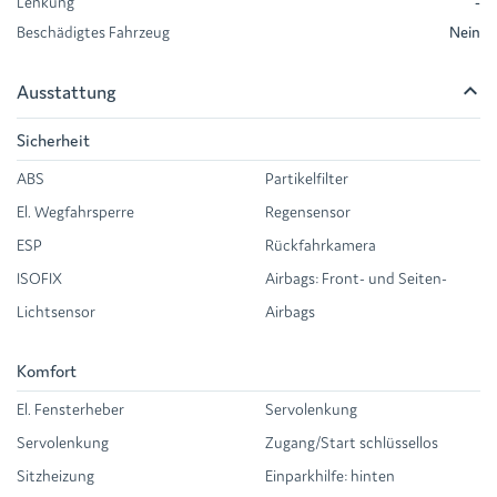
Lenkung
-
Beschädigtes Fahrzeug
Nein
keyboard_arrow_up
Ausstattung
Sicherheit
ABS
Partikelfilter
El. Wegfahrsperre
Regensensor
ESP
Rückfahrkamera
ISOFIX
Airbags: Front- und Seiten-
Lichtsensor
Airbags
Komfort
El. Fensterheber
Servolenkung
Servolenkung
Zugang/Start schlüssellos
Sitzheizung
Einparkhilfe: hinten