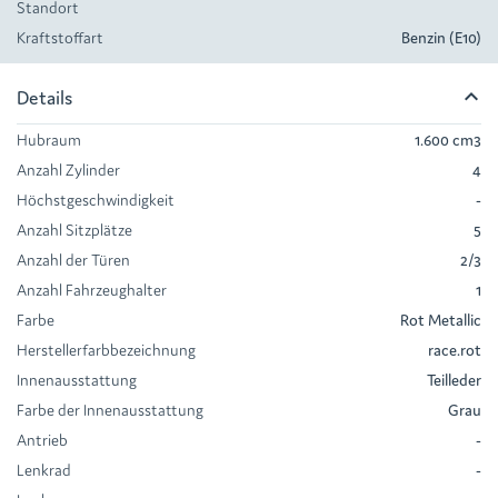
Standort
Kraftstoffart
Benzin
(E10)
keyboard_arrow_up
Details
Hubraum
1.600 cm
3
Anzahl Zylinder
4
Höchstgeschwindigkeit
-
Anzahl Sitzplätze
5
Anzahl der Türen
2/3
Anzahl Fahrzeughalter
1
Farbe
Rot Metallic
Herstellerfarbbezeichnung
race.rot
Innenausstattung
Teilleder
Farbe der Innenausstattung
Grau
Antrieb
-
Lenkrad
-