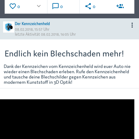
favorite_border
keyboard_arrow_down
chat_bubble_outline
share
group_add
0
0
0
Der Kennzeichenheld
more_vert
08.02.2018, 15:57 Uhr
letzte Aktivität
08.02.2018, 16:05 Uhr
Endlich kein Blechschaden mehr!
Dank der Kennzeichen vom Kennzeichenheld wird euer Auto nie
wieder einen Blechschaden erleben. Rufe den Kennzeichenheld
und tausche deine Blechschilder gegen Kennzeichen aus
modernem Kunststoff in 3D Optik!