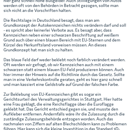
hier ganz schnell hohe Bußgelder. Auch Stilllegungen von Autos
werden oft von den Behörden in Betracht gezogen, sollte man
sich nicht an die Vorschriften halten.
Die Rechtslage in Deutschland besagt, dass man am
Grundkonzept der Autokennzeichen nichts verändern darf und soll
- es spricht aber keinerlei Verbote aus. Es besagt aber, dass
Kennzeichen neben einer schwarzen Beschriftung auf weißem
Grund auch über einen blauen Bereich mit EU-Sternen und dem
Kürzel des Herkunftsland vorweisen müssen. An dieses
Grundkonzept hat man sich zu halten.
Das blaue Feld darf weder beklebt noch farblich verändert werden.
Oft werden wir gefragt, ob wir Kennzeichen auch mit einem
schwarzen statt einem blauen EU-Feld produzieren können. Auch
hier immer der Hinweis auf die Richtlinie durch das Gesetz. Sollte
man in eine Verkehrskontrolle geraten, geht es hier ganz schnell
und man kassiert eine Geldstrafe auf Grund der falschen Farbe.
Zur Beklebung von EU-Kennzeichen gibt es sogar ein
Gerichtsurteil des Verwaltungsgerichtes in Stuttgart. Hier hatte
eine Frau geklagt, die eine Reichsflagge über die Euroflagge
geklebt hat. Das Gericht entschied gegen sie, und musste den
Aufkleber entfernen. Andernfalls wäre ihr die Zulassung durch die
zuständige Zulassungsbehörde entzogen worden. Auch das
nachmalen von Ziffern auf alten Blechschildern kann zu Problemen
führen. Hier kann sich die kleine Investition in das Standard 3D-