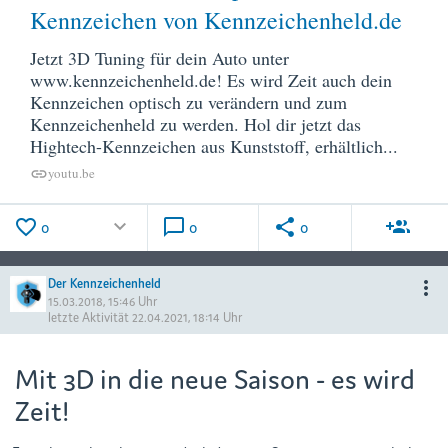
Kennzeichen von Kennzeichenheld.de
Jetzt 3D Tuning für dein Auto unter
www.kennzeichenheld.de! Es wird Zeit auch dein
Kennzeichen optisch zu verändern und zum
Kennzeichenheld zu werden. Hol dir jetzt das
Hightech-Kennzeichen aus Kunststoff, erhältlich...
youtu.be
link
favorite_border
keyboard_arrow_down
chat_bubble_outline
share
group_add
0
0
0
Der Kennzeichenheld
more_vert
15.03.2018, 15:46 Uhr
letzte Aktivität
22.04.2021, 18:14 Uhr
Mit 3D in die neue Saison - es wird
Zeit!