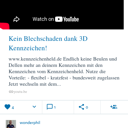
Kein Blechschaden dank 3D
Kennzeichen!
www.kennzeichenheld.de Endlich keine Beulen und
Dellen mehr an deinem Kennzeichen mit den
Kennzeichen vom Kennzeichenheld. Nutze die
Vorteile: - flexibel - kratzfest - bundesweit zugelassen
Jetzt wechseln mit dem...
youtu.be
link
favorite
keyboard_arrow_down
chat_bubble_outline
share
group_add
4
1
0
wonderphil