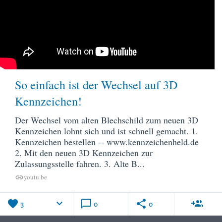
So einfach ist der Wechsel auf 3D
Kennzeichen!
Der Wechsel vom alten Blechschild zum neuen 3D
Kennzeichen lohnt sich und ist schnell gemacht. 1.
Kennzeichen bestellen -- www.kennzeichenheld.de
2. Mit den neuen 3D Kennzeichen zur
Zulassungsstelle fahren. 3. Alte B...
youtu.be
link
favorite
keyboard_arrow_down
chat_bubble_outline
share
group_add
3
0
0