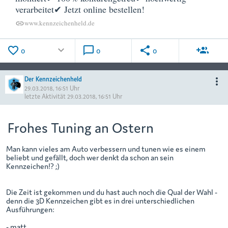
verarbeitet✔ Jetzt online bestellen!
www.kennzeichenheld.de
link
favorite_border
keyboard_arrow_down
chat_bubble_outline
share
group_add
0
0
0
Der Kennzeichenheld
more_vert
29.03.2018, 16:51 Uhr
letzte Aktivität
29.03.2018, 16:51 Uhr
Frohes Tuning an Ostern
Man kann vieles am Auto verbessern und tunen wie es einem
beliebt und gefällt, doch wer denkt da schon an sein
Kennzeichen!? ;)
Die Zeit ist gekommen und du hast auch noch die Qual der Wahl -
denn die 3D Kennzeichen gibt es in drei unterschiedlichen
Ausführungen:
- matt