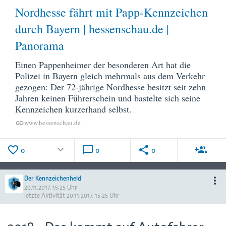
Nordhesse fährt mit Papp-Kennzeichen
durch Bayern | hessenschau.de |
Panorama
Einen Pappenheimer der besonderen Art hat die
Polizei in Bayern gleich mehrmals aus dem Verkehr
gezogen: Der 72-jährige Nordhesse besitzt seit zehn
Jahren keinen Führerschein und bastelte sich seine
Kennzeichen kurzerhand selbst.
www.hessenschau.de
link
favorite_border
keyboard_arrow_down
chat_bubble_outline
share
group_add
0
0
0
Der Kennzeichenheld
more_vert
20.11.2017, 15:25 Uhr
letzte Aktivität
20.11.2017, 15:25 Uhr
2018 - Das kommt auf Autofahrer