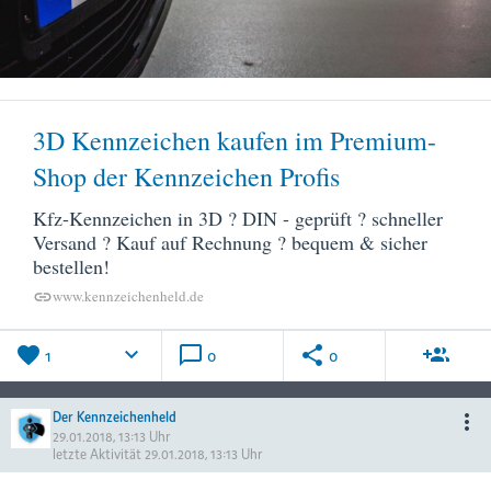
3D Kennzeichen kaufen im Premium-
Shop der Kennzeichen Profis
Kfz-Kennzeichen in 3D ? DIN - geprüft ? schneller
Versand ? Kauf auf Rechnung ? bequem & sicher
bestellen!
www.kennzeichenheld.de
link
favorite
keyboard_arrow_down
chat_bubble_outline
share
group_add
1
0
0
Der Kennzeichenheld
more_vert
29.01.2018, 13:13 Uhr
letzte Aktivität
29.01.2018, 13:13 Uhr