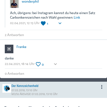
wonderphil
Ach, übrigens: bei Instagram kannst du heute einen Satz
Carbonkennzeichen nach Wahl gewinnen:
Link
favorite
keyboard_arrow_down
02.04.2021, 12:13 Uhr
1
2
Antwort
en
Franke
danke
favorite_border
keyboard_arrow_down
22.04.2021, 18:14 Uhr
0
0
Antwort
en
Der Kennzeichenheld
more_vert
07.03.2018, 13:10 Uhr
letzte Aktivität
07.03.2018, 13:10 Uhr