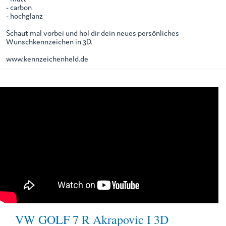
- carbon
- hochglanz
Schaut mal vorbei und hol dir dein neues persönliches
Wunschkennzeichen in 3D.
www.kennzeichenheld.de
VW GOLF 7 R Akrapovic I 3D