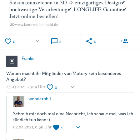
Saisonkennzeichen in 3D ➪ einzigartiges Design✔
hochwertige Verarbeitung✔ LONGLIFE-Garantie✔
Jetzt online bestellen!
www.kennzeichenheld.de
link
favorite_border
keyboard_arrow_down
chat_bubble_outline
share
group_add
0
2
0
Franke
Warum macht ihr Mitglieder von Motory kein besonderes
Angebot?
favorite_border
keyboard_arrow_down
25.03.2021, 23:14 Uhr
0
wonderphil
Schreib mir doch mal eine Nachricht, ich schaue mal, was ich
für dich tun kann :)
favorite
keyboard_arrow_down
02.04.2021, 0:58 Uhr
1